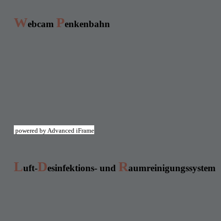
W
P
ebcam
enkenbahn
powered by Advanced iFrame
L
D
R
uft-
esinfektions- und
aumreinigungssystem