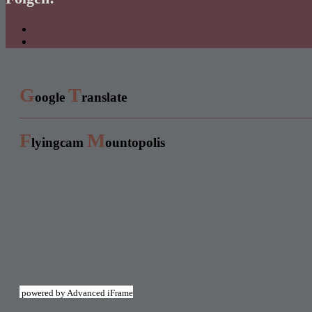
G
T
oogle
ranslate
F
M
lyingcam
ountopolis
powered by Advanced iFrame