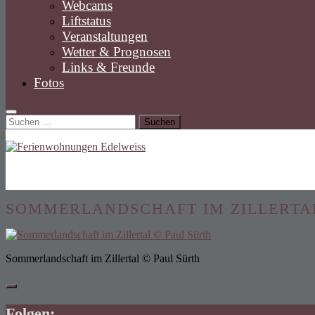
Webcams
Liftstatus
Veranstaltungen
Wetter & Prognosen
Links & Freunde
Fotos
Suchen
nach:
SOMMERLANDSCHAFT IM ZILLERTAL
Sommerlandschaft im Zillertal © Paul Sürth
Folgen: