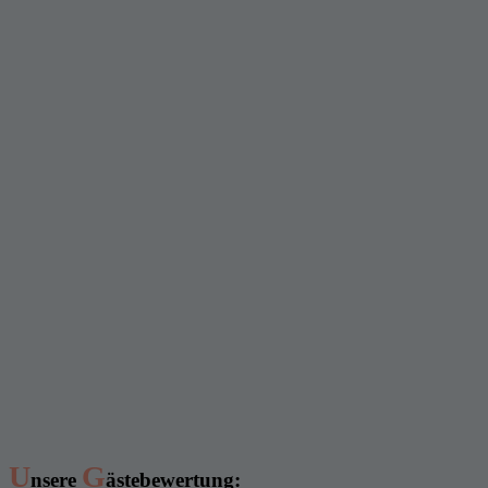
U
G
nsere
ästebewertung: