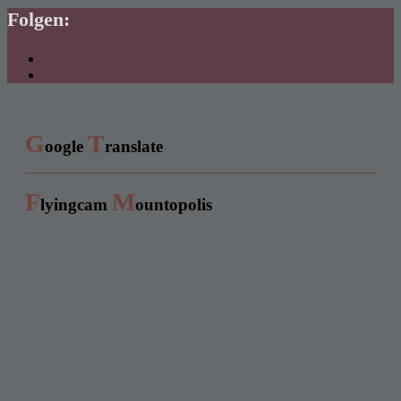
Folgen:
G
T
oogle
ranslate
F
M
lyingcam
ountopolis