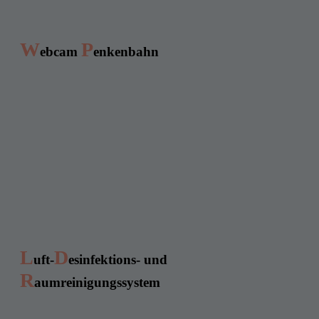
W
P
ebcam
enkenbahn
L
D
uft-
esinfektions- und
R
aumreinigungssystem