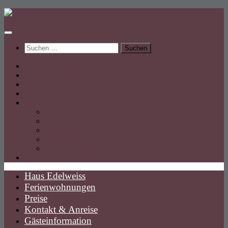
Unter
dem
Inhalt
Suchen
nach:
Haus Edelweiss
Ferienwohnungen
Preise
Kontakt & Anreise
Gästeinformation
Webcams
Liftstatus
Veranstaltungen
Wetter & Prognosen
Links & Freunde
Fotos
Haus Edelweiss
Ferienwohnungen
Preise
Kontakt & Anreise
Gästeinformation