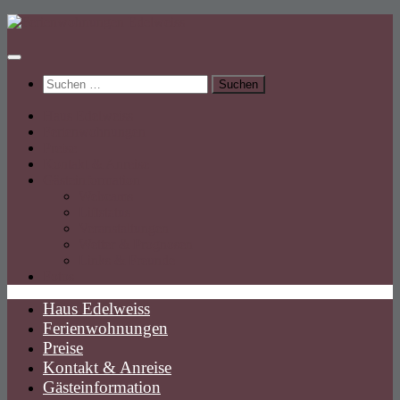
Unter
dem
Inhalt
Suchen
nach:
Haus Edelweiss
Ferienwohnungen
Preise
Kontakt & Anreise
Gästeinformation
Webcams
Liftstatus
Veranstaltungen
Wetter & Prognosen
Links & Freunde
Fotos
Haus Edelweiss
Ferienwohnungen
Preise
Kontakt & Anreise
Gästeinformation