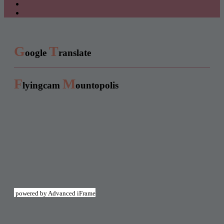
G
T
oogle
ranslate
F
M
lyingcam
ountopolis
powered by Advanced iFrame