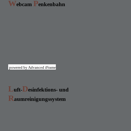
W
P
ebcam
enkenbahn
powered by Advanced iFrame
L
D
uft-
esinfektions- und
R
aumreinigungssystem