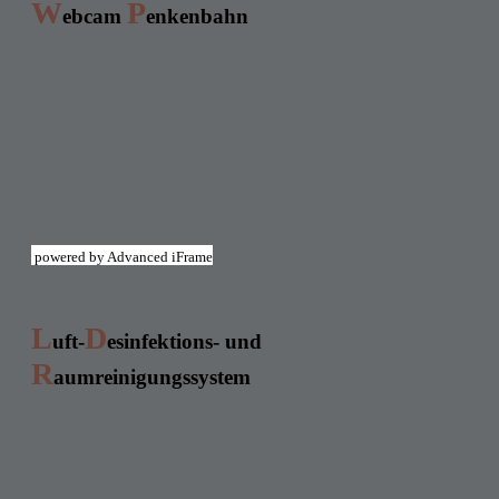
W
P
ebcam
enkenbahn
powered by Advanced iFrame
L
D
uft-
esinfektions- und
R
aumreinigungssystem