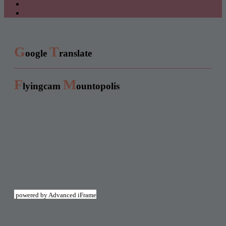
G
T
oogle
ranslate
F
M
lyingcam
ountopolis
powered by Advanced iFrame