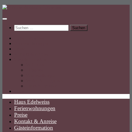
Unter
dem
Inhalt
Suchen
nach:
Haus Edelweiss
Ferienwohnungen
Preise
Kontakt & Anreise
Gästeinformation
Webcams
Liftstatus
Veranstaltungen
Wetter & Prognosen
Links & Freunde
Fotos
Haus Edelweiss
Ferienwohnungen
Preise
Kontakt & Anreise
Gästeinformation